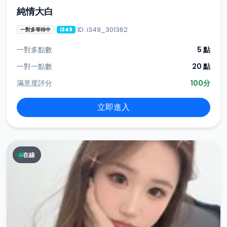
純情大白
ID: i349_301362
一對多等待中
i349
一對多點數
5 點
一對一點數
20 點
滿意度評分
100分
立即進入
在線