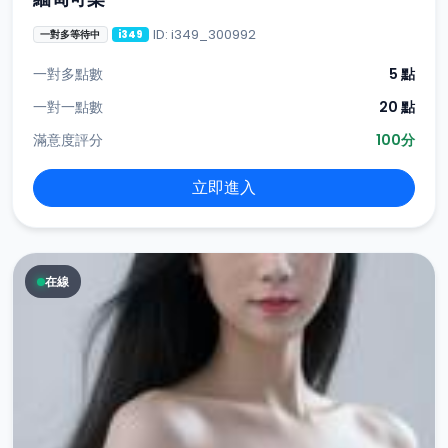
ID: i349_300992
一對多等待中
i349
一對多點數
5 點
一對一點數
20 點
滿意度評分
100分
立即進入
在線