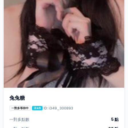
兔兔糖
ID: i349_300893
一對多等待中
i349
一對多點數
5 點