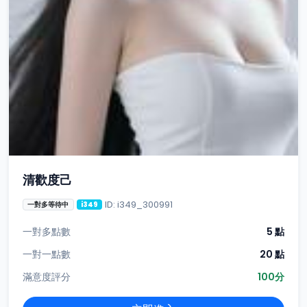
清歡度己
ID: i349_300991
一對多等待中
i349
一對多點數
5 點
一對一點數
20 點
滿意度評分
100分