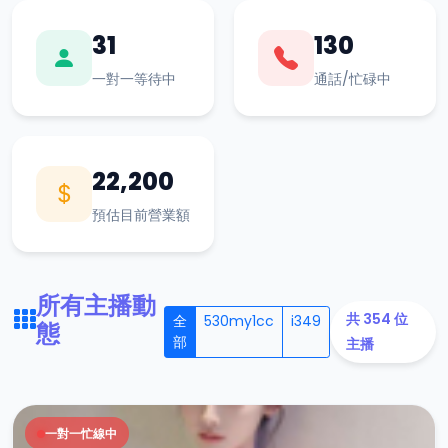
31
130
一對一等待中
通話/忙碌中
22,200
預估目前營業額
所有主播動
共 354 位
全
530my1cc
i349
態
部
主播
一對一忙線中