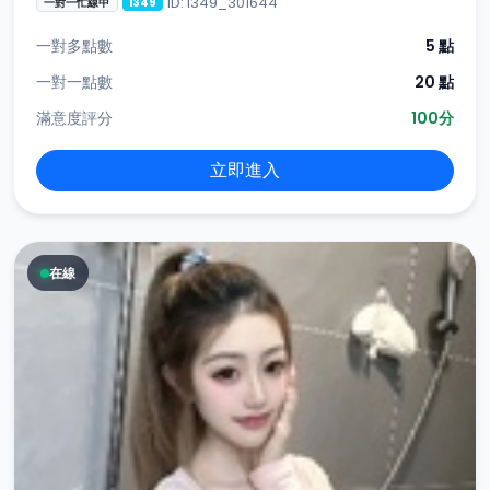
ID: i349_301644
一對一忙線中
i349
一對多點數
5 點
一對一點數
20 點
滿意度評分
100分
立即進入
在線