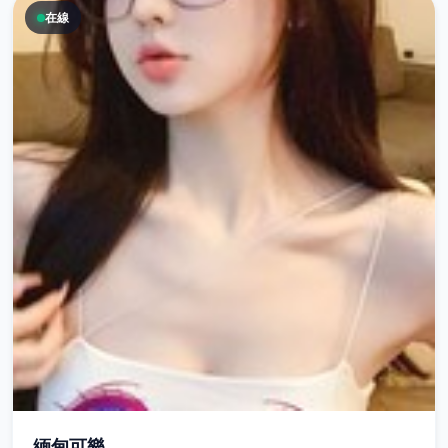
在線
緬甸可樂