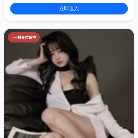
立即進入
一對多忙線中