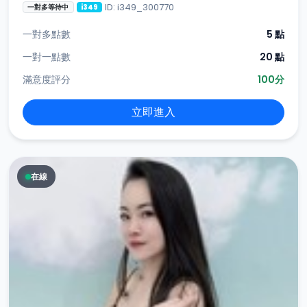
ID: i349_300770
一對多等待中
i349
一對多點數
5 點
一對一點數
20 點
滿意度評分
100分
立即進入
在線