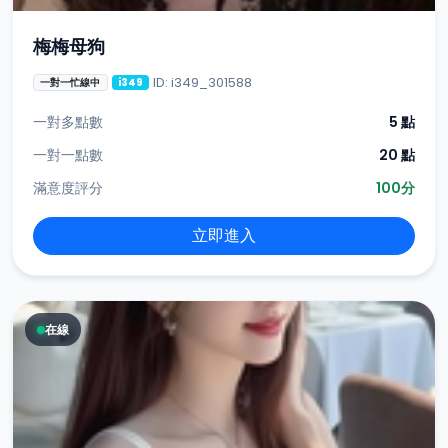
梅梅母狗
ID: i349_301588
一對一忙線中
i349
一對多點數
5 點
一對一點數
20 點
滿意度評分
100分
立即進入
在線